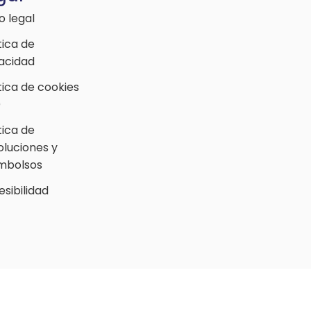
o legal
tica de
vacidad
tica de cookies
)
tica de
oluciones y
mbolsos
sibilidad