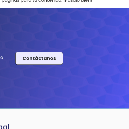
páginas para tu contenido. ¡Pásalo bien!
po
Contáctanos
gal