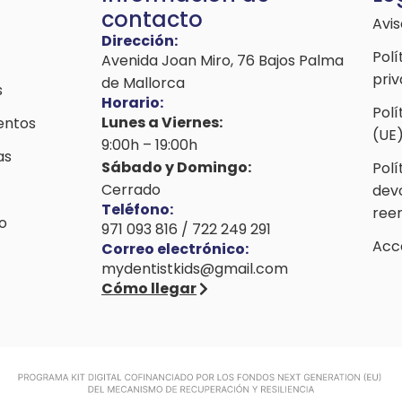
contacto
Avis
Dirección:
Polí
Avenida Joan Miro, 76 Bajos Palma
pri
de Mallorca
s
Horario:
Polí
Lunes a Viernes:
entos
(UE
9:00h – 19:00h
as
Sábado y Domingo:
Polí
Cerrado
dev
Teléfono:
ree
o
971 093 816
/
722 249 291
Acce
Correo electrónico:
mydentistkids@gmail.com
Cómo llegar