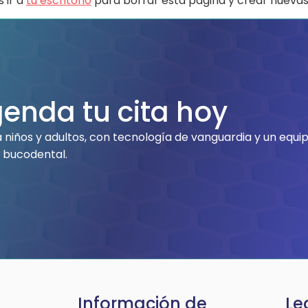
 ir a
tu escritorio
para borrar esta página y crear nuevas 
enda tu cita hoy
niños y adultos, con tecnología de vanguardia y un equi
 bucodental.
ú
Información de
Le